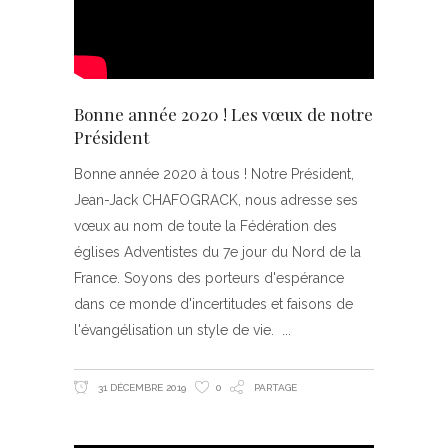
Bonne année 2020 ! Les vœux de notre
Président
Bonne année 2020 à tous ! Notre Président,
Jean-Jack CHAFOGRACK, nous adresse ses
vœux au nom de toute la Fédération des
églises Adventistes du 7e jour du Nord de la
France. Soyons des porteurs d'espérance
dans ce monde d'incertitudes et faisons de
l'évangélisation un style de vie.
31 DÉCEMBRE 2019
0
PARTAGE