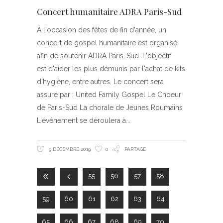
Concert humanitaire ADRA Paris-Sud
À l'occasion des fêtes de fin d'année, un
concert de gospel humanitaire est organisé
afin de soutenir ADRA Paris-Sud. L'objectif
est d'aider les plus démunis par l'achat de kits
d'hygiène, entre autres. Le concert sera
assuré par : United Family Gospel Le Choeur
de Paris-Sud La chorale de Jeunes Roumains
L'événement se déroulera à
9 DÉCEMBRE 2019
0
PARTAGE
55
56
57
58
59
60
61
62
63
64
65
66
67
68
69
70