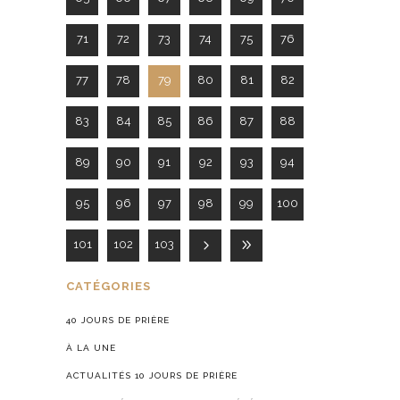
71
72
73
74
75
76
77
78
79
80
81
82
83
84
85
86
87
88
89
90
91
92
93
94
95
96
97
98
99
100
101
102
103
CATÉGORIES
40 JOURS DE PRIÈRE
À LA UNE
ACTUALITÉS 10 JOURS DE PRIÈRE