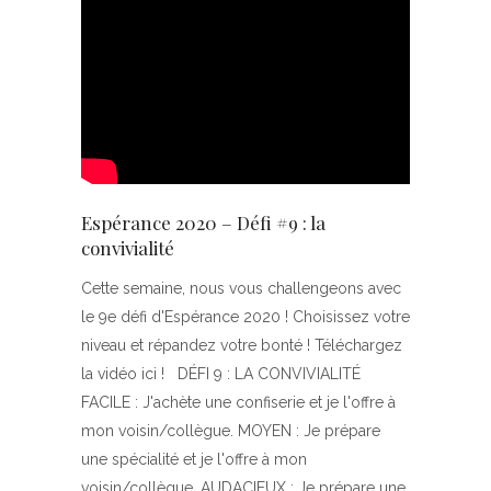
Espérance 2020 – Défi #9 : la
convivialité
Cette semaine, nous vous challengeons avec
le 9e défi d'Espérance 2020 ! Choisissez votre
niveau et répandez votre bonté ! Téléchargez
la vidéo ici ! DÉFI 9 : LA CONVIVIALITÉ
FACILE : J'achète une confiserie et je l'offre à
mon voisin/collègue. MOYEN : Je prépare
une spécialité et je l'offre à mon
voisin/collègue. AUDACIEUX : Je prépare une