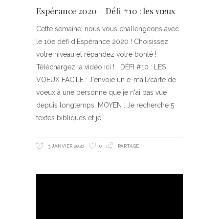
Espérance 2020 – Défi #10 : les vœux
Cette semaine, nous vous challengeons avec
le 10e défi d'Espérance 2020 ! Choisissez
votre niveau et répandez votre bonté !
Téléchargez la vidéo ici ! DÉFI #10 : LES
VOEUX FACILE : J'envoie un e-mail/carte de
voeux à une personne que je n'ai pas vue
depuis longtemps. MOYEN : Je recherche 5
textes bibliques et je
3 JANVIER 2020
0
PARTAGE