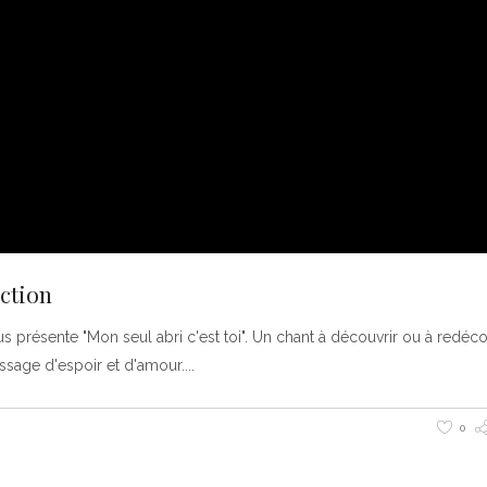
action
 présente "Mon seul abri c'est toi". Un chant à découvrir ou à redécou
essage d'espoir et d'amour.
0