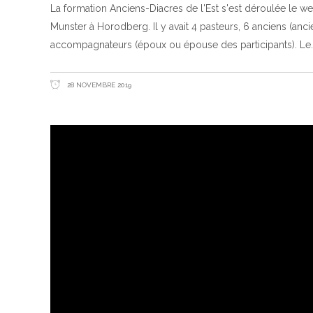
La formation Anciens-Diacres de l'Est s'est déroulée le 
Munster à Horodberg. Il y avait 4 pasteurs, 6 anciens (anci
accompagnateurs (époux ou épouse des participants). Le
28 NOVEMBRE 2019