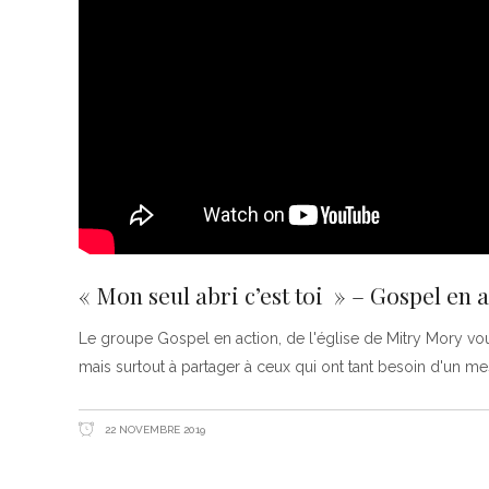
« Mon seul abri c’est toi » – Gospel en 
Le groupe Gospel en action, de l'église de Mitry Mory vous
mais surtout à partager à ceux qui ont tant besoin d'un m
22 NOVEMBRE 2019