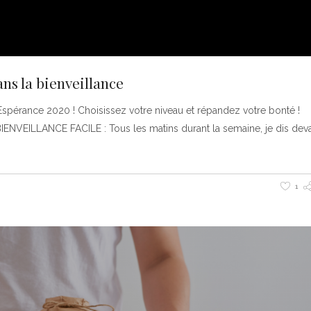
ans la bienveillance
Espérance 2020 ! Choisissez votre niveau et répandez votre bonté !
BIENVEILLANCE FACILE : Tous les matins durant la semaine, je dis deva
1