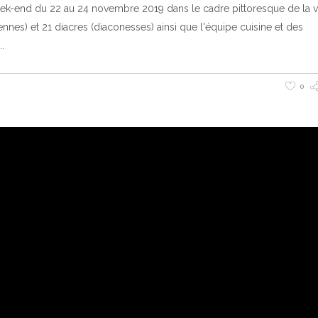
week-end du 22 au 24 novembre 2019 dans le cadre pittoresque de la v
ennes) et 21 diacres (diaconesses) ainsi que l'équipe cuisine et des
0