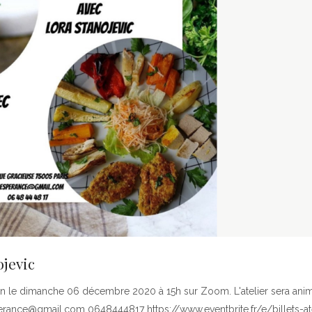
ojevic
gan le dimanche 06 décembre 2020 à 15h sur Zoom. L'atelier sera ani
erance@gmail.com 0648444817 https://www.eventbrite.fr/e/billets-ate