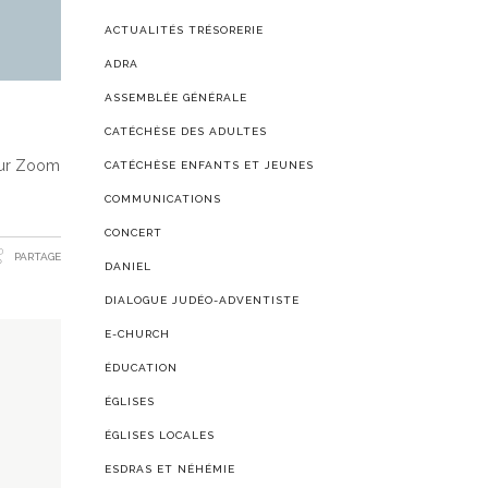
ACTUALITÉS TRÉSORERIE
ADRA
ASSEMBLÉE GÉNÉRALE
CATÉCHÈSE DES ADULTES
 sur Zoom
CATÉCHÈSE ENFANTS ET JEUNES
COMMUNICATIONS
CONCERT
PARTAGE
DANIEL
DIALOGUE JUDÉO-ADVENTISTE
E-CHURCH
ÉDUCATION
ÉGLISES
ÉGLISES LOCALES
ESDRAS ET NÉHÉMIE