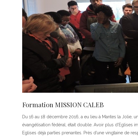
Formation MISSION CALEB
Du 16 au 18 décembre 2016, a eu lieu à Mantes la Jolie, 
évangélisation fédéral, était double. Avoir plus d’Eglises
Eglises déjà parties prenantes. Près d’une vingtaine de re