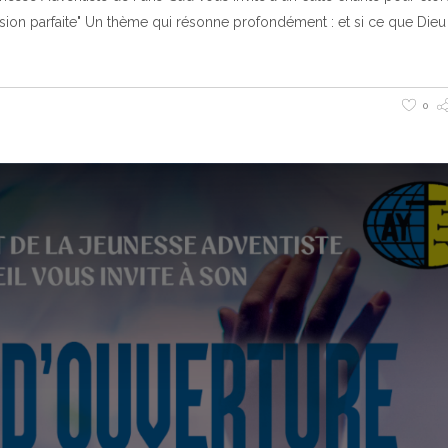
sion parfaite" Un thème qui résonne profondément : et si ce que Dieu
0