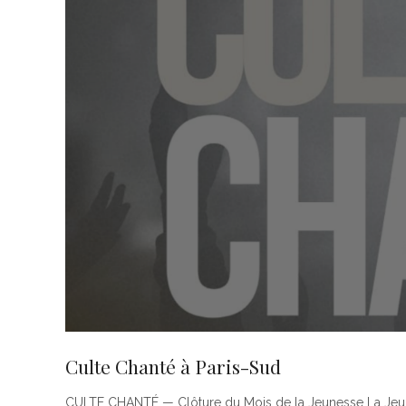
Culte Chanté à Paris-Sud
CULTE CHANTÉ — Clôture du Mois de la Jeunesse La Jeunes