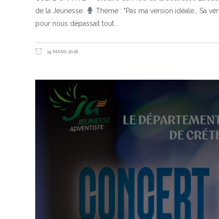
de la Jeunesse.
Thème : "Pas ma version idéale… Sa ver
pour nous dépassait tout
19 MARS 2026