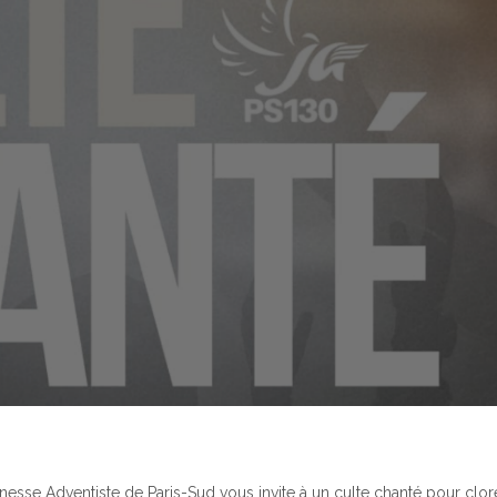
se Adventiste de Paris-Sud vous invite à un culte chanté pour clor