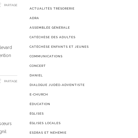
PARTAGE
ACTUALITÉS TRÉSORERIE
ADRA
ASSEMBLÉE GÉNÉRALE
CATÉCHÈSE DES ADULTES
CATÉCHÈSE ENFANTS ET JEUNES
ulevard
ention
COMMUNICATIONS
CONCERT
DANIEL
PARTAGE
DIALOGUE JUDÉO-ADVENTISTE
E-CHURCH
ÉDUCATION
ÉGLISES
 sœurs
ÉGLISES LOCALES
gnil
ESDRAS ET NÉHÉMIE