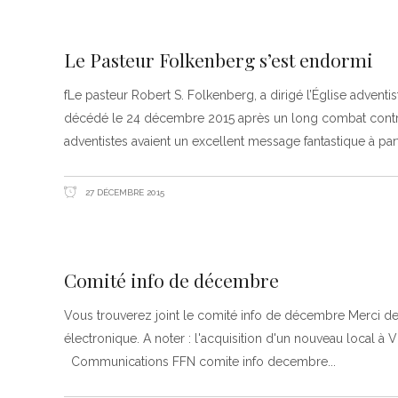
TROUVER UNE ÉGLISE
ÉGLISES EN LIGNE (VIDÉO)
Le Pasteur Folkenberg s’est endormi
NOS VALEURS & NOS CROYANCES
fLe pasteur Robert S. Folkenberg, a dirigé l’Église adventis
décédé le 24 décembre 2015 après un long combat contre
adventistes avaient un excellent message fantastique à par
27 DÉCEMBRE 2015
Comité info de décembre
Vous trouverez joint le comité info de décembre Merci de l
électronique. A noter : l'acquisition d'un nouveau local à
Communications FFN comite info decembre