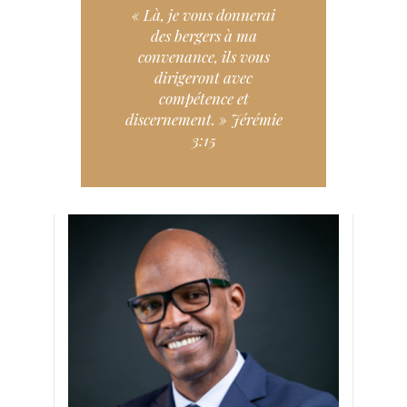
« Là, je vous donnerai
des bergers à ma
convenance, ils vous
dirigeront avec
compétence et
discernement. » Jérémie
3:15