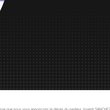
istesse que nous vous annonçons le décès du pasteur Joseph SANCHE