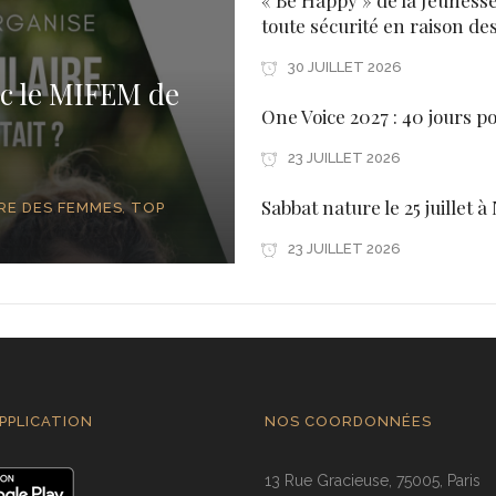
« Be Happy » de la Jeuness
toute sécurité en raison de
30 JUILLET 2026
c le MIFEM de
One Voice 2027 : 40 jours p
23 JUILLET 2026
Sabbat nature le 25 juillet à
RE DES FEMMES
TOP
,
23 JUILLET 2026
PPLICATION
NOS COORDONNÉES
13 Rue Gracieuse, 75005, Paris