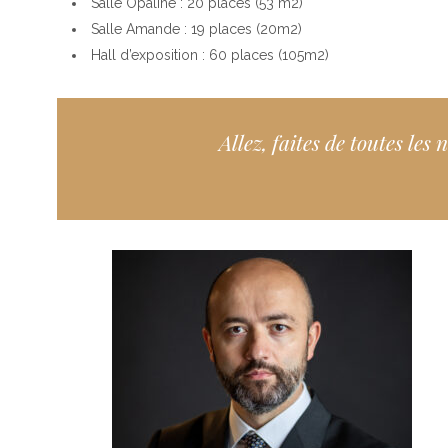
Salle Opaline : 20 places (53 m2)
Salle Amande : 19 places (20m2)
Hall d’exposition : 60 places (105m2)
Allez, faites de toutes les