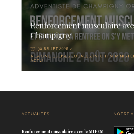
Renforcement musculaire ave
Champigny
30 JUILLET 2026
À LA UNE
ÉGLISES LOCALES
INFO FFN
MINISTÈ
,
,
,
ACTU
ACTUALITES
NOTRE A
Renforcement musculaire avec le MIFEM