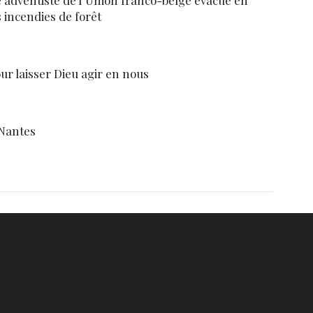
e adventiste de l’Union franco-belge évacué en
s incendies de forêt
our laisser Dieu agir en nous
 Nantes