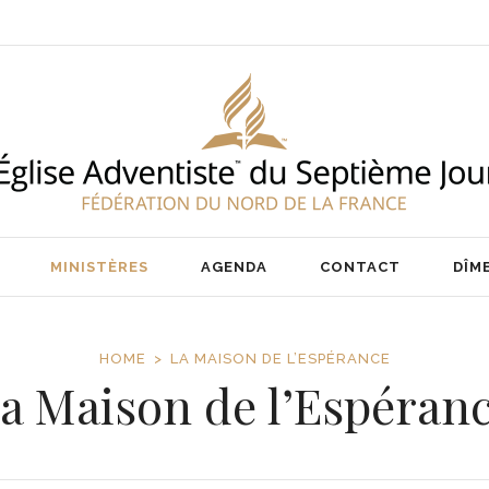
ENT
NOS PASTEURS
IER
NOTRE ÉQUIPE
AIRE
MINISTÈRES
AGENDA
CONTACT
DÎM
HOME
LA MAISON DE L’ESPÉRANCE
a Maison de l’Espéran
ENT
NOS PASTEURS
IER
NOTRE ÉQUIPE
AIRE