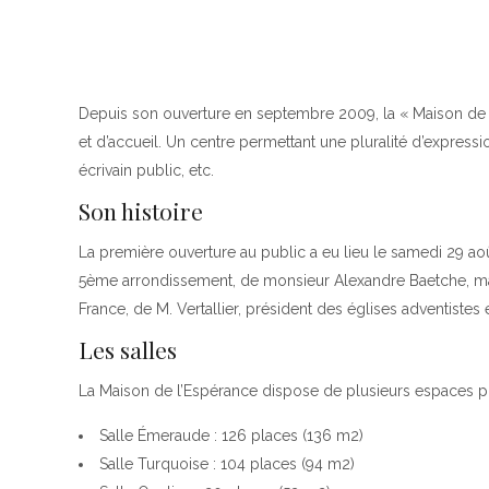
TROUVER UNE ÉGLISE
ÉGLISES EN LIGNE (VIDÉO)
NOS VALEURS & NOS CROYANCES
Depuis son ouverture en septembre 2009, la « Maison de l
et d’accueil. Un centre permettant une pluralité d’expressio
écrivain public, etc.
Son histoire
La première ouverture au public a eu lieu le samedi 29 a
5ème arrondissement, de monsieur Alexandre Baetche, mai
France, de M. Vertallier, président des églises adventistes
Les salles
La Maison de l’Espérance dispose de plusieurs espaces publi
Salle Émeraude : 126 places (136 m2)
Salle Turquoise : 104 places (94 m2)