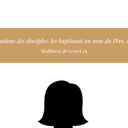
 nations des disciples, les baptisant au nom du Père,
Matthieu 28 verset 19