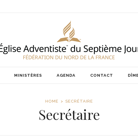
ENT
NOS PASTEURS
IER
NOTRE ÉQUIPE
ÉTAIRE
MINISTÈRES
AGENDA
CONTACT
DÎM
HOME
SECRÉTAIRE
Secrétaire
ENT
NOS PASTEURS
IER
NOTRE ÉQUIPE
ÉTAIRE