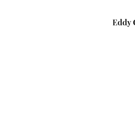
TROUVER UNE ÉGLISE
ÉGLISES EN LIGNE (VIDÉO)
Eddy
NOS VALEURS & NOS CROYANCES