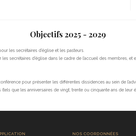
Objectifs 2025 - 2029
r les secrétaires d’église et les pasteurs.
r les secrétaires d’église dans le cadre de l’accueil des membres, et en
nférence pour présenter les différentes dissidences au sein de l’advent
tels que les anniversaires de vingt, trente ou cinquante ans de leur ég
PPLICATION
NOS COORDONNÉES