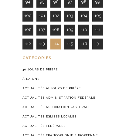
94
95
96
97
98
99
100
101
102
103
104
105
106
107
108
109
110
111
112
113
114
115
116
CATÉGORIES
40 JOURS DE PRIÈRE
À LA UNE
ACTUALITÉS 10 JOURS DE PRIÈRE
ACTUALITÉS ADMINISTRATION FÉDÉRALE
ACTUALITÉS ASSOCIATION PASTORALE
ACTUALITÉS ÉGLISES LOCALES
ACTUALITÉS FÉDÉRALES
ACTUALITÉS FRANCOPHONIE EUROPÉENNE