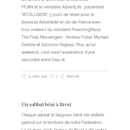
FFJAN et le ministère AdventLife présentent
"#COLLISION". 3 jours de réveil pour la
jeunesse Adventiste en Ile-de-France avec
trois orateurs du ministère PreachingPlace:
The Final Messengers : Andrew Fuller, Michael
Dantzie et Solomon Fagbayi. Plus qu'un
weekend, c'est vivre l'expérience d'une
rencontre entre Dieu et
10 AVRIL 2016
0
PARTAGE
Un sabbat béni à Brest
Chaque sabbat le Seigneur bénit ses enfants
partout sur le territoire de notre Fédération…
Le 12 mars 2016, l’église de Brest a été visitée