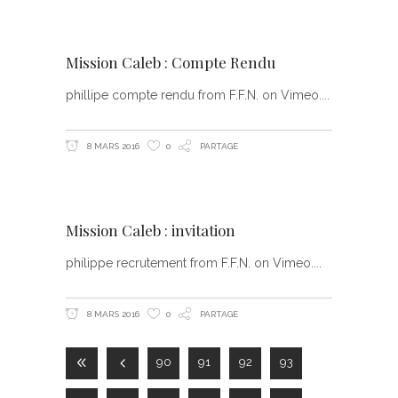
Mission Caleb : Compte Rendu
phillipe compte rendu from F.F.N. on Vimeo.
8 MARS 2016
0
PARTAGE
Mission Caleb : invitation
philippe recrutement from F.F.N. on Vimeo.
8 MARS 2016
0
PARTAGE
90
91
92
93