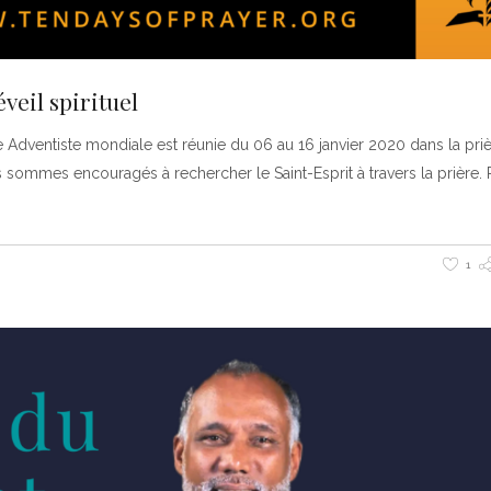
veil spirituel
e Adventiste mondiale est réunie du 06 au 16 janvier 2020 dans la priè
us sommes encouragés à rechercher le Saint-Esprit à travers la prière.
1