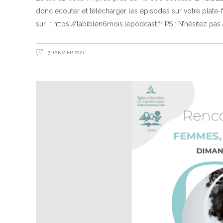
donc écouter et télécharger les épisodes sur votre plate
sur : https://labiblen6mois.lepodcast.fr PS : N’hésitez pas 
7 JANVIER 2021