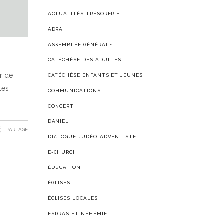
ACTUALITÉS TRÉSORERIE
ADRA
ASSEMBLÉE GÉNÉRALE
CATÉCHÈSE DES ADULTES
r de
CATÉCHÈSE ENFANTS ET JEUNES
les
COMMUNICATIONS
CONCERT
DANIEL
PARTAGE
DIALOGUE JUDÉO-ADVENTISTE
E-CHURCH
ÉDUCATION
ÉGLISES
ÉGLISES LOCALES
ESDRAS ET NÉHÉMIE