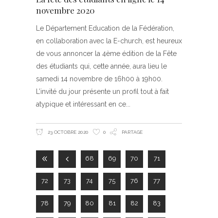
novembre 2020
Le Département Education de la Fédération,
en collaboration avec la E-church, est heureux
de vous annoncer la 4ème édition de la Fête
des étudiants qui, cette année, aura lieu le
samedi 14 novembre de 16h00 à 19h00.
L’invité du jour présente un profil tout à fait
atypique et intéressant en ce
23 OCTOBRE 2020
0
PARTAGE
68
69
70
71
72
73
74
75
76
77
78
79
80
81
82
83