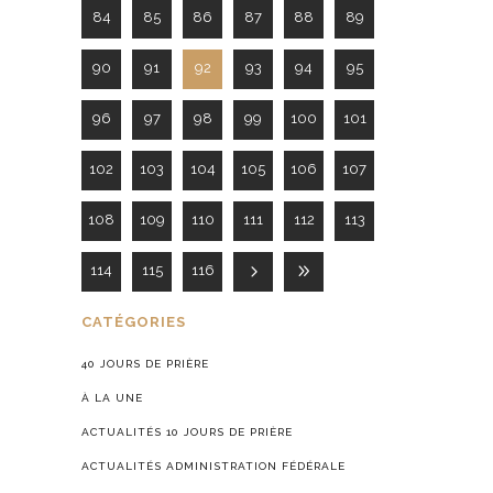
84
85
86
87
88
89
90
91
92
93
94
95
96
97
98
99
100
101
102
103
104
105
106
107
108
109
110
111
112
113
114
115
116
CATÉGORIES
40 JOURS DE PRIÈRE
À LA UNE
ACTUALITÉS 10 JOURS DE PRIÈRE
ACTUALITÉS ADMINISTRATION FÉDÉRALE