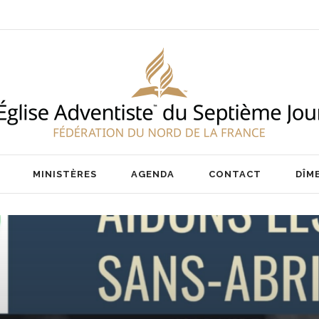
ENT
NOS PASTEURS
IER
NOTRE ÉQUIPE
AIRE
MINISTÈRES
AGENDA
CONTACT
DÎM
ENT
NOS PASTEURS
IER
NOTRE ÉQUIPE
AIRE