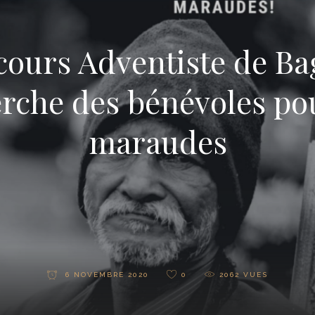
cours Adventiste de B
rche des bénévoles po
maraudes
6 NOVEMBRE 2020
0
2062
VUES