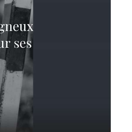
agneux
ur ses