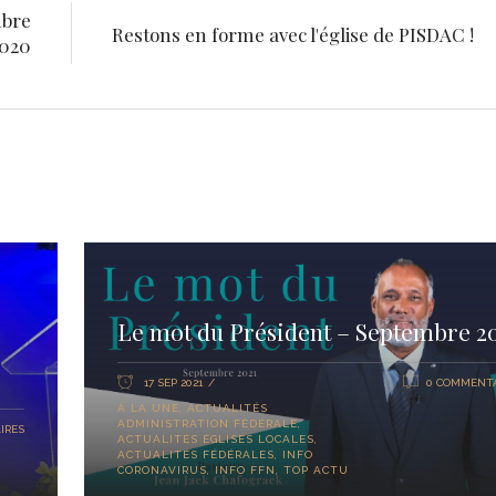
mbre
Restons en forme avec l'église de PISDAC !
020
Le mot du Président – Septembre 2
17 SEP 2021
0 COMMENTA
À LA UNE
,
ACTUALITÉS
ADMINISTRATION FÉDÉRALE
,
IRES
ACTUALITÉS ÉGLISES LOCALES
,
ACTUALITÉS FÉDÉRALES
,
INFO
CORONAVIRUS
,
INFO FFN
,
TOP ACTU