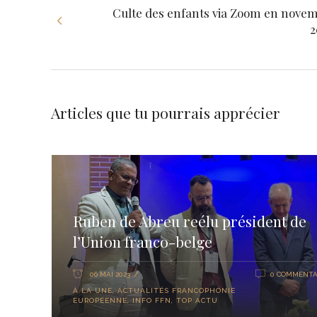
Culte des enfants via Zoom en nove
2
Articles que tu pourrais apprécier
Ruben de Abreu reélu président de
l’Union franco-belge
06 MAI 2023
0 COMMENTA
À LA UNE
,
ACTUALITÉS FRANCOPHONIE
EUROPÉENNE
,
INFO FFN
,
TOP ACTU