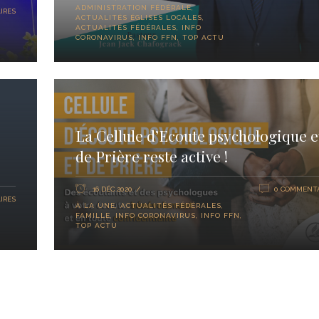
ADMINISTRATION FÉDÉRALE
,
IRES
ACTUALITÉS ÉGLISES LOCALES
,
ACTUALITÉS FÉDÉRALES
,
INFO
CORONAVIRUS
,
INFO FFN
,
TOP ACTU
La Cellule d’Ecoute psychologique e
de Prière reste active !
16 DÉC 2020
0 COMMENTA
IRES
À LA UNE
,
ACTUALITÉS FÉDÉRALES
,
FAMILLE
,
INFO CORONAVIRUS
,
INFO FFN
,
TOP ACTU