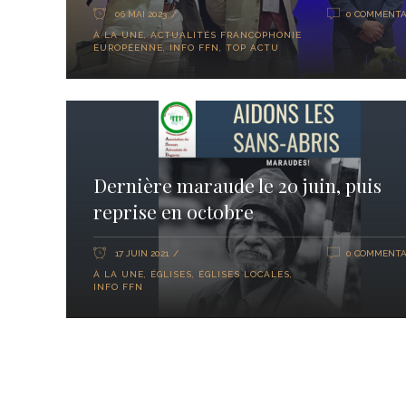
06 MAI 2023
0 COMMENTA
À LA UNE
,
ACTUALITÉS FRANCOPHONIE
EUROPÉENNE
,
INFO FFN
,
TOP ACTU
Dernière maraude le 20 juin, puis
reprise en octobre
17 JUIN 2021
0 COMMENTA
À LA UNE
,
ÉGLISES
,
ÉGLISES LOCALES
,
INFO FFN