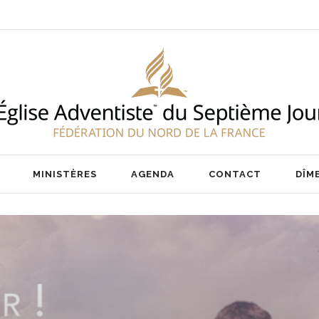
ENT
NOS PASTEURS
IER
NOTRE ÉQUIPE
AIRE
MINISTÈRES
AGENDA
CONTACT
DÎM
ENT
NOS PASTEURS
IER
NOTRE ÉQUIPE
AIRE