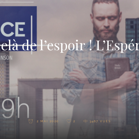
là de l’espoir ! L’Esp
2 MAI 2020
2
3467
VUES