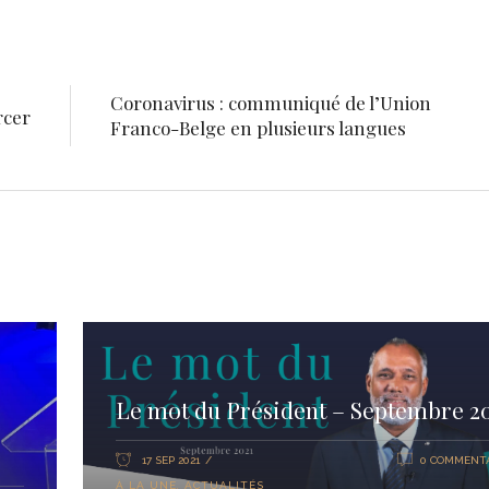
Coronavirus : communiqué de l’Union
rcer
Franco-Belge en plusieurs langues
Le mot du Président – Septembre 2
17 SEP 2021
0 COMMENTA
À LA UNE
,
ACTUALITÉS