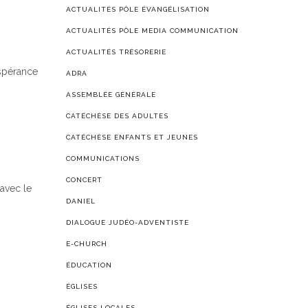
ACTUALITÉS PÔLE ÉVANGÉLISATION
ACTUALITÉS PÔLE MEDIA COMMUNICATION
ACTUALITÉS TRÉSORERIE
espérance
ADRA
ASSEMBLÉE GÉNÉRALE
CATÉCHÈSE DES ADULTES
CATÉCHÈSE ENFANTS ET JEUNES
COMMUNICATIONS
CONCERT
avec le
DANIEL
DIALOGUE JUDÉO-ADVENTISTE
E-CHURCH
ÉDUCATION
ÉGLISES
ÉGLISES LOCALES