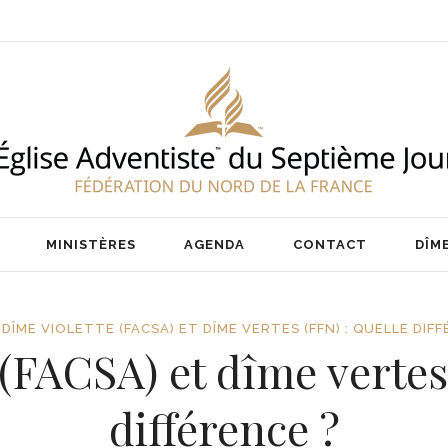
ENT
NOS PASTEURS
IER
NOTRE ÉQUIPE
AIRE
MINISTÈRES
AGENDA
CONTACT
DÎM
DÎME VIOLETTE (FACSA) ET DÎME VERTES (FFN) : QUELLE DIFF
(FACSA) et dîme vertes
ENT
NOS PASTEURS
IER
NOTRE ÉQUIPE
différence ?
AIRE