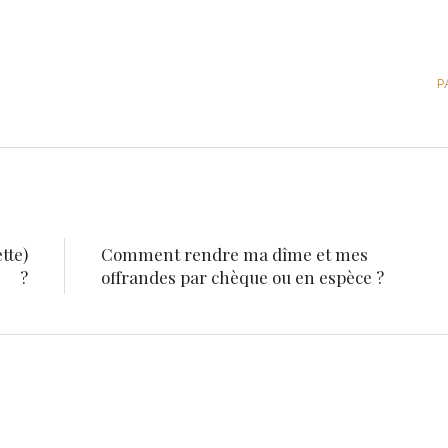
P
tte)
Comment rendre ma dîme et mes
?
offrandes par chèque ou en espèce ?