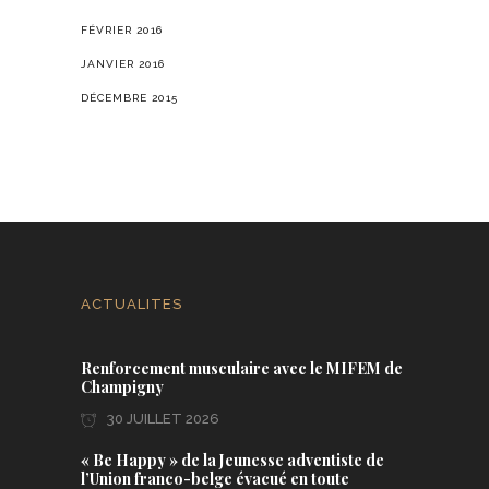
FÉVRIER 2016
JANVIER 2016
DÉCEMBRE 2015
ACTUALITES
Renforcement musculaire avec le MIFEM de
Champigny
30 JUILLET 2026
« Be Happy » de la Jeunesse adventiste de
l’Union franco-belge évacué en toute