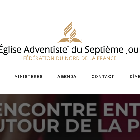
ENT
NOS PASTEURS
IER
NOTRE ÉQUIPE
AIRE
MINISTÈRES
AGENDA
CONTACT
DÎM
ENT
NOS PASTEURS
IER
NOTRE ÉQUIPE
AIRE