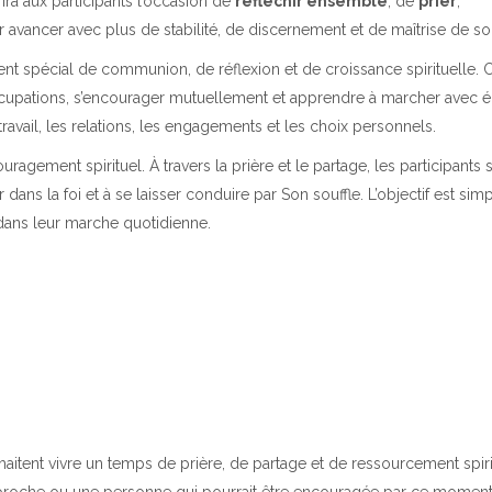
rira aux participants l’occasion de
réfléchir ensemble
, de
prier
,
 avancer avec plus de stabilité, de discernement et de maîtrise de soi
nt spécial de communion, de réflexion et de croissance spirituelle. C
cupations, s’encourager mutuellement et apprendre à marcher avec é
e travail, les relations, les engagements et les choix personnels.
gement spirituel. À travers la prière et le partage, les participants 
ans la foi et à se laisser conduire par Son souffle. L’objectif est simp
dans leur marche quotidienne.
aitent vivre un temps de prière, de partage et de ressourcement spiri