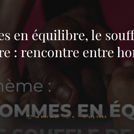
en équilibre, le souff
e : rencontre entre 
28 MAI 2026
0
273
VUES