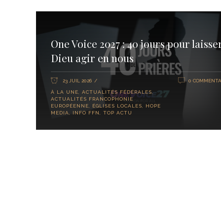
One Voice 2027 : 40 jours pour laisse
Dieu agir en nous
23 JUIL 2026
0 COMMENTA
À LA UNE
,
ACTUALITÉS FÉDÉRALES
,
ACTUALITÉS FRANCOPHONIE
EUROPÉENNE
,
ÉGLISES LOCALES
,
HOPE
MEDIA
,
INFO FFN
,
TOP ACTU