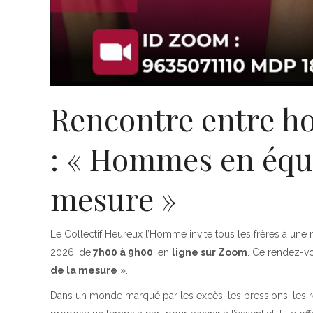
Rencontre entre h
: « Hommes en équil
mesure »
Le Collectif Heureux l’Homme invite tous les frères à une
2026, de
7h00 à 9h00
, en
ligne sur Zoom
. Ce rendez-vo
de la mesure
».
Dans un monde marqué par les excès, les pressions, les re