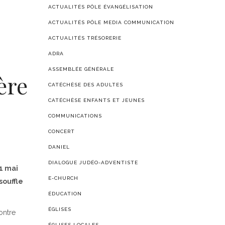
ACTUALITÉS PÔLE ÉVANGÉLISATION
ACTUALITÉS PÔLE MEDIA COMMUNICATION
ACTUALITÉS TRÉSORERIE
ADRA
ASSEMBLÉE GÉNÉRALE
ère
CATÉCHÈSE DES ADULTES
CATÉCHÈSE ENFANTS ET JEUNES
COMMUNICATIONS
CONCERT
DANIEL
DIALOGUE JUDÉO-ADVENTISTE
1 mai
E-CHURCH
souffle
ÉDUCATION
ÉGLISES
ontre
ÉGLISES LOCALES