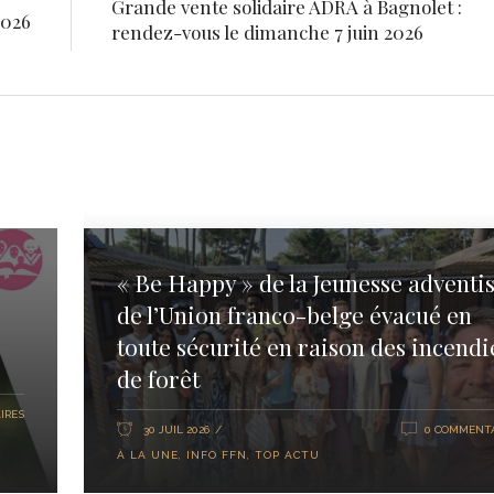
Grande vente solidaire ADRA à Bagnolet :
2026
rendez-vous le dimanche 7 juin 2026
« Be Happy » de la Jeunesse adventis
de l’Union franco-belge évacué en
toute sécurité en raison des incendi
de forêt
IRES
30 JUIL 2026
0 COMMENTA
À LA UNE
,
INFO FFN
,
TOP ACTU