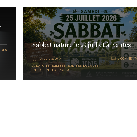
r
Sabbat nature le 25 juillet à Nantes
IRES
23 JUIL 2026
0 COMMENTA
À LA UNE
,
ÉGLISES
,
ÉGLISES LOCALES
,
INFO FFN
,
TOP ACTU