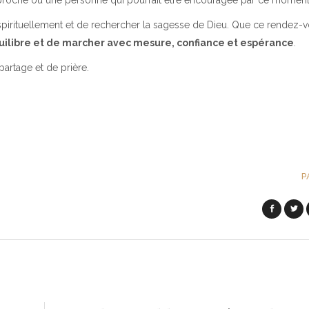
un proche ou une personne qui pourrait être encouragée par ce moment
spirituellement et de rechercher la sagesse de Dieu. Que ce rendez-v
équilibre et de marcher avec mesure, confiance et espérance
.
artage et de prière.
P