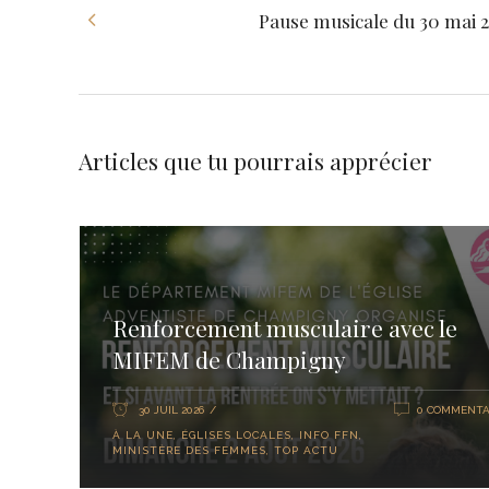
Pause musicale du 30 mai 
Articles que tu pourrais apprécier
Renforcement musculaire avec le
MIFEM de Champigny
30 JUIL 2026
0 COMMENTA
À LA UNE
,
ÉGLISES LOCALES
,
INFO FFN
,
MINISTÈRE DES FEMMES
,
TOP ACTU