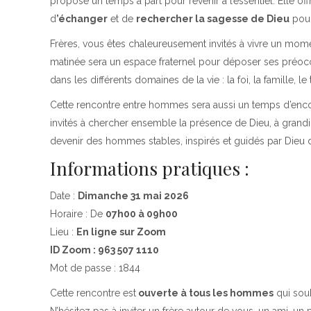
propose un temps à part pour revenir à l’essentiel. Elle off
d
’échanger
et de
rechercher la sagesse de Dieu
pour
Frères, vous êtes chaleureusement invités à vivre un mome
matinée sera un espace fraternel pour déposer ses préoc
dans les différents domaines de la vie : la foi, la famille, l
Cette rencontre entre hommes sera aussi un temps d’encoura
invités à chercher ensemble la présence de Dieu, à grandir d
devenir des hommes stables, inspirés et guidés par Dieu 
Informations pratiques :
Date :
Dimanche 31 mai 2026
Horaire : De
07h00 à 09h00
Lieu :
En ligne sur Zoom
ID Zoom : 963 507 1110
Mot de passe : 1844
Cette rencontre est
ouverte à tous les hommes
qui souh