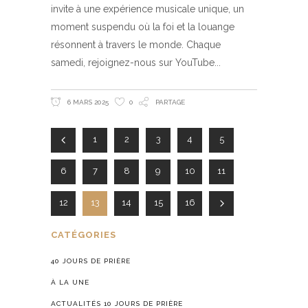
invite à une expérience musicale unique, un
moment suspendu où la foi et la louange
résonnent à travers le monde. Chaque
samedi, rejoignez-nous sur YouTube
6 MARS 2025
0
PARTAGE
1
2
3
4
5
6
7
8
9
10
11
12
13
14
15
16
CATÉGORIES
40 JOURS DE PRIÈRE
À LA UNE
ACTUALITÉS 10 JOURS DE PRIÈRE