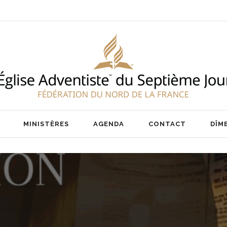
ENT
NOS PASTEURS
IER
NOTRE ÉQUIPE
AIRE
MINISTÈRES
AGENDA
CONTACT
DÎM
ENT
NOS PASTEURS
IER
NOTRE ÉQUIPE
AIRE