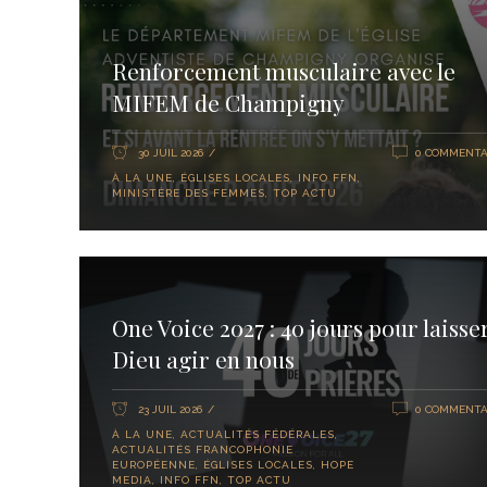
Renforcement musculaire avec le
MIFEM de Champigny
30 JUIL 2026
0 COMMENTA
À LA UNE
,
ÉGLISES LOCALES
,
INFO FFN
,
MINISTÈRE DES FEMMES
,
TOP ACTU
One Voice 2027 : 40 jours pour laisse
Dieu agir en nous
23 JUIL 2026
0 COMMENTA
À LA UNE
,
ACTUALITÉS FÉDÉRALES
,
ACTUALITÉS FRANCOPHONIE
EUROPÉENNE
,
ÉGLISES LOCALES
,
HOPE
MEDIA
,
INFO FFN
,
TOP ACTU