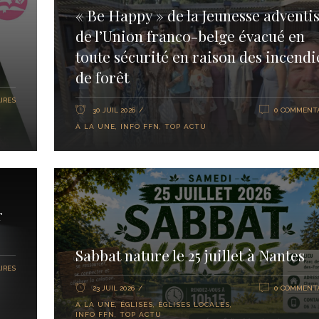
« Be Happy » de la Jeunesse adventis
de l’Union franco-belge évacué en
toute sécurité en raison des incendi
de forêt
IRES
30 JUIL 2026
0 COMMENTA
À LA UNE
,
INFO FFN
,
TOP ACTU
r
Sabbat nature le 25 juillet à Nantes
IRES
23 JUIL 2026
0 COMMENTA
À LA UNE
,
ÉGLISES
,
ÉGLISES LOCALES
,
INFO FFN
,
TOP ACTU