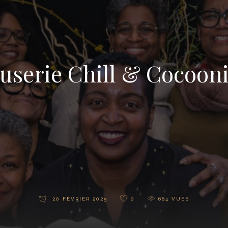
userie Chill & Cocoon
20 FÉVRIER 2025
0
664
VUES