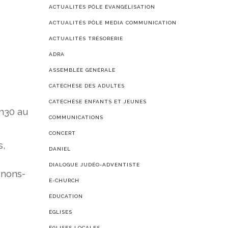
ACTUALITÉS PÔLE ÉVANGÉLISATION
ACTUALITÉS PÔLE MEDIA COMMUNICATION
ACTUALITÉS TRÉSORERIE
ADRA
ASSEMBLÉE GÉNÉRALE
CATÉCHÈSE DES ADULTES
CATÉCHÈSE ENFANTS ET JEUNES
6h30 au
COMMUNICATIONS
CONCERT
s,
DANIEL
DIALOGUE JUDÉO-ADVENTISTE
enons-
E-CHURCH
ÉDUCATION
ÉGLISES
ÉGLISES LOCALES