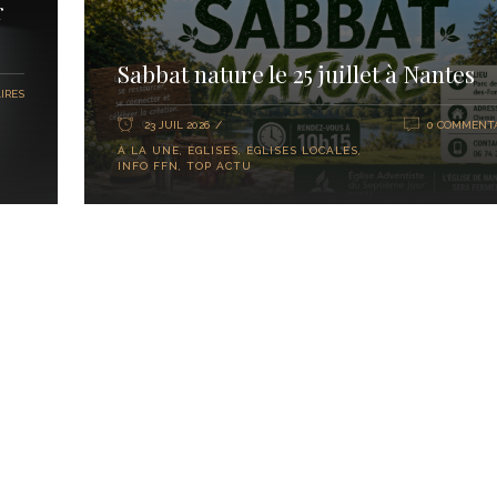
r
Sabbat nature le 25 juillet à Nantes
IRES
23 JUIL 2026
0 COMMENTA
À LA UNE
,
ÉGLISES
,
ÉGLISES LOCALES
,
INFO FFN
,
TOP ACTU