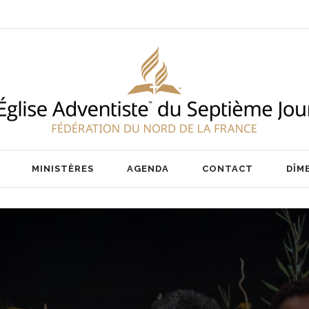
ENT
NOS PASTEURS
IER
NOTRE ÉQUIPE
AIRE
MINISTÈRES
AGENDA
CONTACT
DÎM
ENT
NOS PASTEURS
IER
NOTRE ÉQUIPE
AIRE