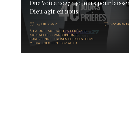
One Voice 2027 : 40 jours pour laisse
Dieu agir en nous
23 JUIL 2026
0 COMMENTA
À LA UNE
,
ACTUALITÉS FÉDÉRALES
,
ACTUALITÉS FRANCOPHONIE
EUROPÉENNE
,
ÉGLISES LOCALES
,
HOPE
MEDIA
,
INFO FFN
,
TOP ACTU