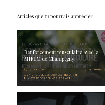
Articles que tu pourrais apprécier
Renforcement musculaire avec le
MIFEM de Champigny
30 JUIL 2026
0 COMMENTA
À LA UNE
,
ÉGLISES LOCALES
,
INFO FFN
,
MINISTÈRE DES FEMMES
,
TOP ACTU