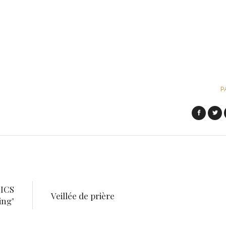
P
DICS
Veillée de prière
ing"