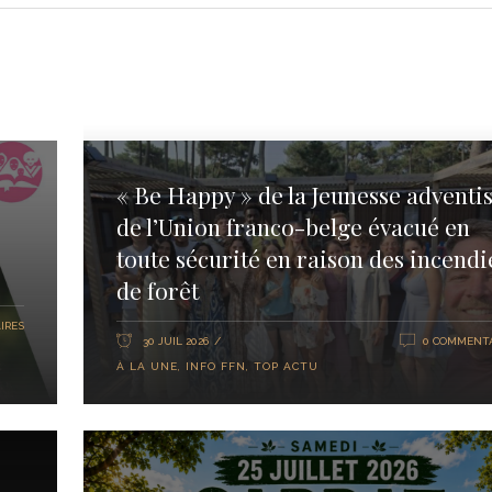
« Be Happy » de la Jeunesse adventis
de l’Union franco-belge évacué en
toute sécurité en raison des incendi
de forêt
IRES
30 JUIL 2026
0 COMMENTA
À LA UNE
,
INFO FFN
,
TOP ACTU