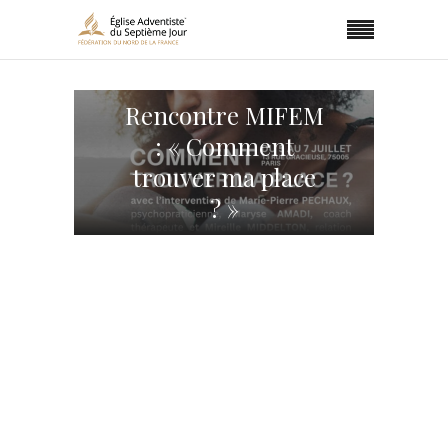
Rencontre MIFEM
: « Comment
trouver ma place
? »