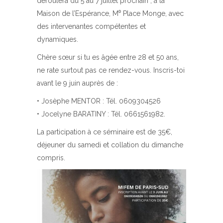
déroulera du 5 au 7 juillet prochain , à la
Maison de l’Espérance, M⁰ Place Monge, avec
des intervenantes compétentes et
dynamiques.
Chère sœur si tu es âgée entre 28 et 50 ans,
ne rate surtout pas ce rendez-vous. Inscris-toi
avant le 9 juin auprès de :
•⁠ ⁠Josèphe MENTOR : Tél. 0609304526
•⁠ ⁠Jocelyne BARATINY : Tél. 0661561982.
La participation à ce séminaire est de 35€,
déjeuner du samedi et collation du dimanche
compris.