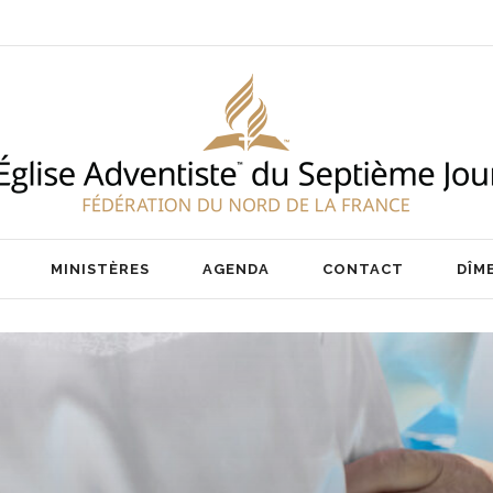
ENT
NOS PASTEURS
IER
NOTRE ÉQUIPE
AIRE
MINISTÈRES
AGENDA
CONTACT
DÎM
ENT
NOS PASTEURS
IER
NOTRE ÉQUIPE
AIRE