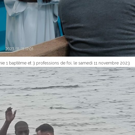
nie 1 baptême et 3 professions de foi, le samedi 11 novembre 2023