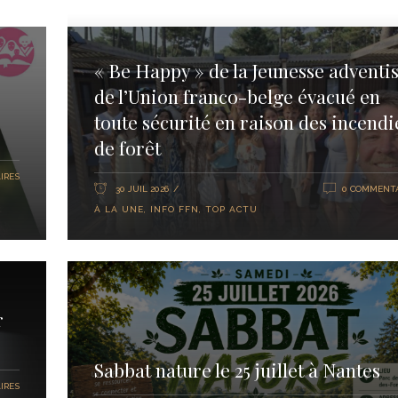
« Be Happy » de la Jeunesse adventis
de l’Union franco-belge évacué en
toute sécurité en raison des incendi
de forêt
IRES
30 JUIL 2026
0 COMMENTA
À LA UNE
,
INFO FFN
,
TOP ACTU
r
Sabbat nature le 25 juillet à Nantes
IRES