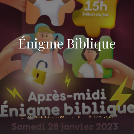
Énigme Biblique
13 DÉCEMBRE 2022
0
1771
VUES