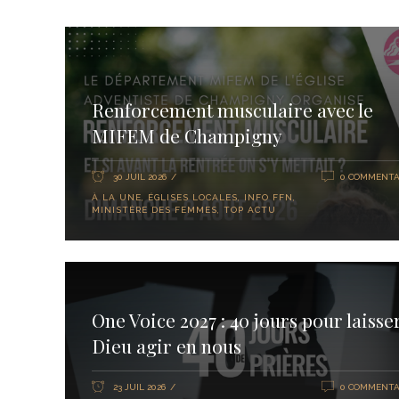
Renforcement musculaire avec le
MIFEM de Champigny
30 JUIL 2026
0 COMMENTA
À LA UNE
,
ÉGLISES LOCALES
,
INFO FFN
,
MINISTÈRE DES FEMMES
,
TOP ACTU
One Voice 2027 : 40 jours pour laisse
Dieu agir en nous
23 JUIL 2026
0 COMMENTA