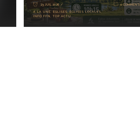
23 JUIL 2026
0 COMMENTA
À LA UNE
,
ÉGLISES
,
ÉGLISES LOCALES
,
INFO FFN
,
TOP ACTU