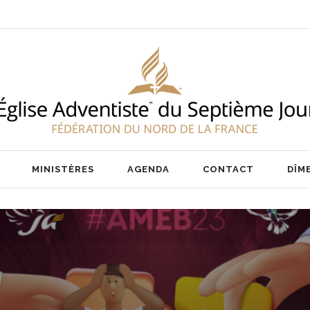
ENT
NOS PASTEURS
IER
NOTRE ÉQUIPE
AIRE
MINISTÈRES
AGENDA
CONTACT
DÎM
ENT
NOS PASTEURS
IER
NOTRE ÉQUIPE
AIRE