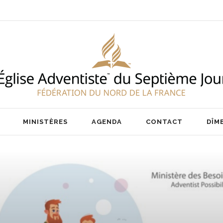
ENT
NOS PASTEURS
IER
NOTRE ÉQUIPE
AIRE
MINISTÈRES
AGENDA
CONTACT
DÎM
ENT
NOS PASTEURS
IER
NOTRE ÉQUIPE
AIRE