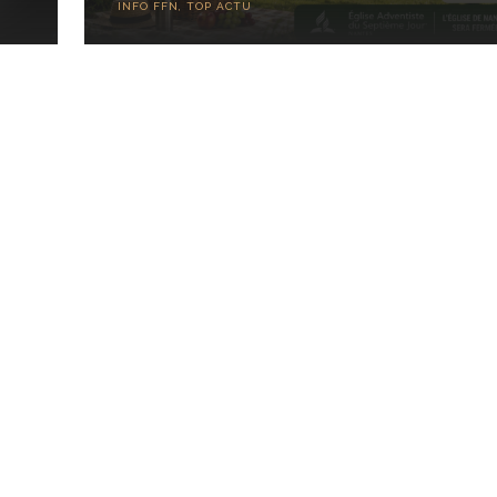
INFO FFN
,
TOP ACTU