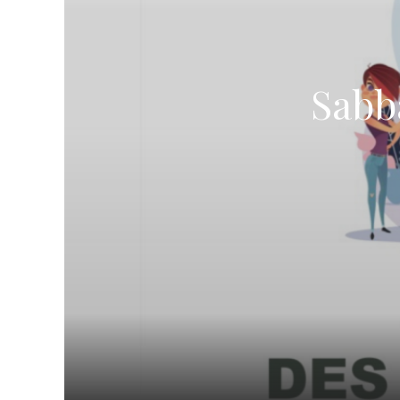
TROUVER UNE ÉGLISE
ÉGLISES EN LIGNE (VIDÉO)
NOS VALEURS & NOS CROYANCES
Sabba