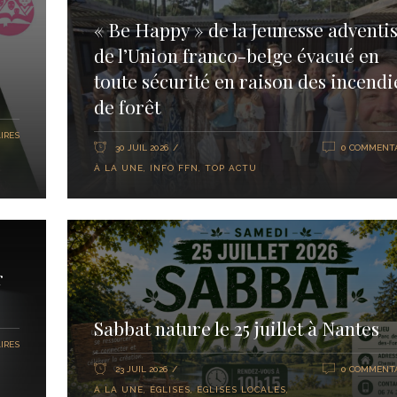
« Be Happy » de la Jeunesse adventis
de l’Union franco-belge évacué en
toute sécurité en raison des incendi
de forêt
IRES
30 JUIL 2026
0 COMMENTA
À LA UNE
,
INFO FFN
,
TOP ACTU
r
Sabbat nature le 25 juillet à Nantes
IRES
23 JUIL 2026
0 COMMENTA
À LA UNE
,
ÉGLISES
,
ÉGLISES LOCALES
,