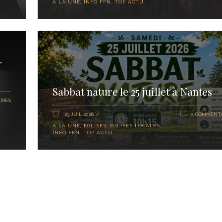
À LA UNE
,
INFO FFN
,
TOP ACTU
r
Sabbat nature le 25 juillet à Nantes
IRES
23 JUIL 2026
0 COMMENTA
À LA UNE
,
ÉGLISES
,
ÉGLISES LOCALES
,
INFO FFN
,
TOP ACTU