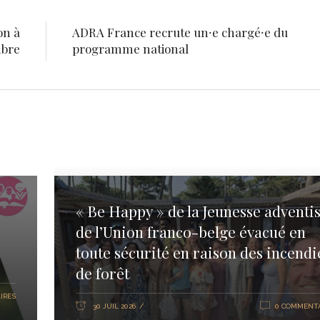
on à
ADRA France recrute un⸱e chargé⸱e du
mbre
programme national
« Be Happy » de la Jeunesse adventis
de l’Union franco-belge évacué en
toute sécurité en raison des incendi
de forêt
IRES
30 JUIL 2026
0 COMMENTA