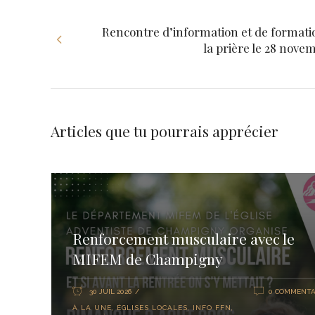
Rencontre d’information et de formati
la prière le 28 nove
Articles que tu pourrais apprécier
Renforcement musculaire avec le
MIFEM de Champigny
30 JUIL 2026
0 COMMENTA
À LA UNE
,
ÉGLISES LOCALES
,
INFO FFN
,