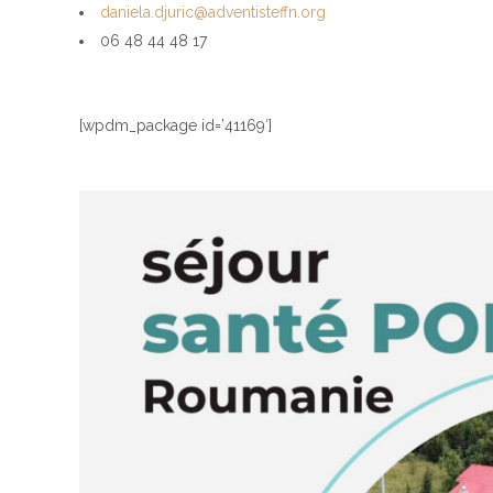
daniela.djuric@adventisteffn.org
06 48 44 48 17
[wpdm_package id=’41169′]