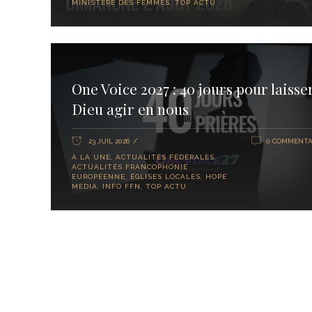
MINISTÈRE DES FEMMES
,
TOP ACTU
One Voice 2027 : 40 jours pour laisse
Dieu agir en nous
23 JUIL 2026
0 COMMENTA
À LA UNE
,
ACTUALITÉS FÉDÉRALES
,
ACTUALITÉS FRANCOPHONIE
EUROPÉENNE
,
ÉGLISES LOCALES
,
HOPE
MEDIA
,
INFO FFN
,
TOP ACTU