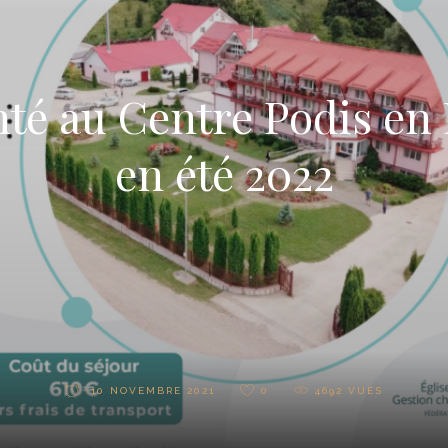
nté au Centre Podis e
en été 2022
10 NOVEMBRE 2021
0
4692
VUES