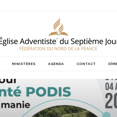
ENT
NOS PASTEURS
IER
NOTRE ÉQUIPE
AIRE
MINISTÈRES
AGENDA
CONTACT
DÎM
ENT
NOS PASTEURS
IER
NOTRE ÉQUIPE
AIRE