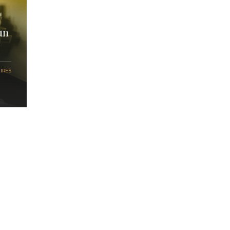
un
IRES