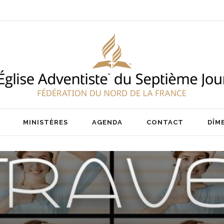
ENT
NOS PASTEURS
IER
NOTRE ÉQUIPE
AIRE
MINISTÈRES
AGENDA
CONTACT
DÎM
ENT
NOS PASTEURS
IER
NOTRE ÉQUIPE
AIRE