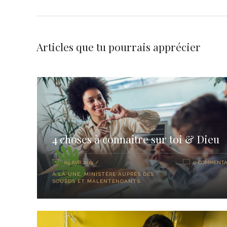
Articles que tu pourrais apprécier
4 choses à connaître sur toi & Dieu
09 AVR 2019
0 COMMENTA
À LA UNE
,
MINISTÈRE AUPRÈS DES
SOURDS ET MALENTENDANTS