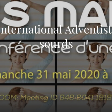
nternational Adventist
sourds
28 MAI 2020
0
1618
VUES