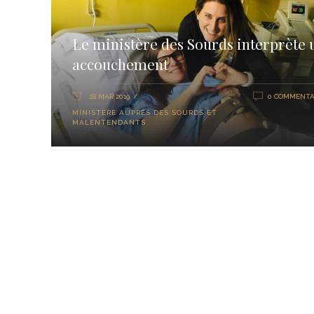
Le ministère des Sourds interprète 
accouchement
28 MAR 2019
0 COMMENTA
MINISTÈRE AUPRÈS DES SOURDS ET
MALENTENDANTS