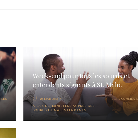
Week-end pour tous les sourds et
entendants signants à St. Malo.
IRES
29 MAR 2019
0 COMMENTA
À LA UNE
,
MINISTÈRE AUPRÈS DES
SOURDS ET MALENTENDANTS