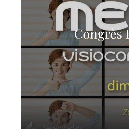
TROUVER UNE ÉGLISE
ÉGLISES EN LIGNE (VIDÉO)
NOS VALEURS & NOS CROYANCES
Congrès I