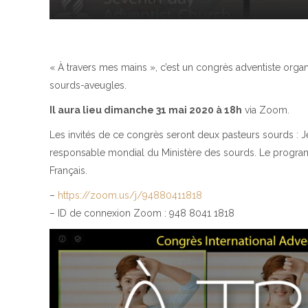
« À travers mes mains », c’est un congrès adventiste organ
sourds-aveugles.
Il aura lieu dimanche 31 mai 2020 à 18h
via Zoom.
Les invités de ce congrès seront deux pasteurs sourds : Jef
responsable mondial du Ministère des sourds. Le progra
Français.
–
https://zoom.us/j/94880411818
– ID de connexion Zoom : 948 8041 1818